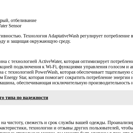
рый, отбеливание
ter Sensor
ностью. Технология AdaptativeWash регулирует потребление во
воду и защищая окружающую среду.
 с технологией ActiveWater, которая оптимизирует потреблени
кцией подключения к Wi-Fi, функциями управления голосом и а
с технологией PowerWash, которая обеспечивает тщательную о
 Energy Star, которая помогает сократить потребление энергии 
шина, обеспечивающая исключительную производительность и 
о типа по надежности
на чистоту, свежесть и срок службы вашей одежды. Проанализир
актеристики, технологии и отзывы других пользователей, чтоб