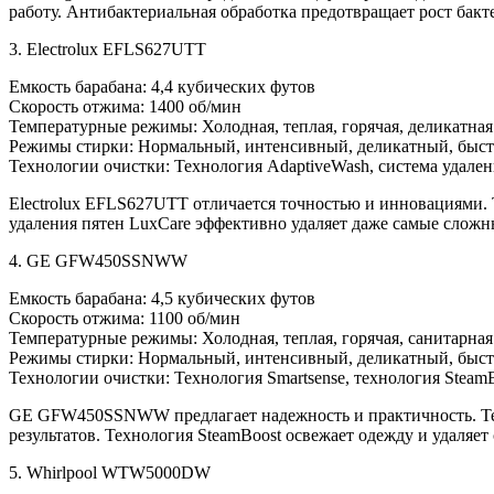
работу. Антибактериальная обработка предотвращает рост бак
3. Electrolux EFLS627UTT
Емкость барабана: 4,4 кубических футов
Скорость отжима: 1400 об/мин
Температурные режимы: Холодная, теплая, горячая, деликатная
Режимы стирки: Нормальный, интенсивный, деликатный, быст
Технологии очистки: Технология AdaptiveWash, система удален
Electrolux EFLS627UTT отличается точностью и инновациями. Т
удаления пятен LuxCare эффективно удаляет даже самые сложн
4. GE GFW450SSNWW
Емкость барабана: 4,5 кубических футов
Скорость отжима: 1100 об/мин
Температурные режимы: Холодная, теплая, горячая, санитарная
Режимы стирки: Нормальный, интенсивный, деликатный, быс
Технологии очистки: Технология Smartsense, технология Steam
GE GFW450SSNWW предлагает надежность и практичность. Техн
результатов. Технология SteamBoost освежает одежду и удаляет
5. Whirlpool WTW5000DW