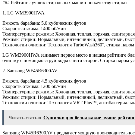
### Рейтинг лучших стиральных машин по качеству стирки
1. LG WM3900HWA
Емкость барабана: 5,0 кубических футов
Скорость отжима: 1400 об/мин
Температурные режимы: Холодная, теплая, горячая, санитарная
Режимы стирки: Нормальный, интенсивный, деликатный, быс
Технологии очистки: Технология TurboWash360°, стирка паром
LG WM3900HWA занимает первое место в нашем рейтинге благ
очистку с помощью струй воды с пяти сторон. Стирка паром ус
2. Samsung WF45R6300AV
Емкость барабана: 4,5 кубических футов
Скорость отжима: 1200 об/мин
Температурные режимы: Холодная, теплая, горячая, санитарная
Режимы стирки: Нормальный, интенсивный, деликатный, быст
Технологии очистки: Технология VRT Plus™, антибактериальн
Читать статью
Сушилки для белья какие лучше рейтинг
Samsung WF45R6300AV предлагает мощную производительность