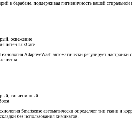
терий в барабане, поддерживая гигиеничность вашей стиральной
рый, освежение
ия пятен LuxCare
ехнология AdaptiveWash автоматически регулирует настройки ст
ые пятна.
трый, гигиеничный
Boost
ология Smartsense автоматически определяет тип ткани и кор
 складки без использования химикатов.