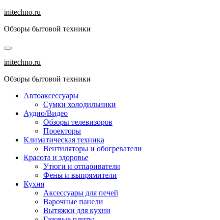
Перейти
initechno.ru
к
Обзоры бытовой техники
содержанию
initechno.ru
Обзоры бытовой техники
Автоаксессуары
Сумки холодильники
Аудио/Видео
Обзоры телевизоров
Проекторы
Климатическая техника
Вентиляторы и обогреватели
Красота и здоровье
Утюги и отпариватели
Фены и выпрямители
Кухня
Аксессуары для печей
Варочные панели
Вытяжки для кухни
Газовые плиты