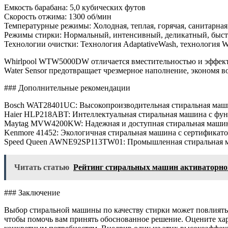
Емкость барабана: 5,0 кубических футов
Скорость отжима: 1300 об/мин
Температурные режимы: Холодная, теплая, горячая, санитарная
Режимы стирки: Нормальный, интенсивный, деликатный, быст
Технологии очистки: Технология AdaptativeWash, технология Wa
Whirlpool WTW5000DW отличается вместительностью и эффектив
Water Sensor предотвращает чрезмерное наполнение, экономя 
### Дополнительные рекомендации
Bosch WAT28401UC: Высокопроизводительная стиральная машина
Haier HLP218ABT: Интеллектуальная стиральная машина с фун
Maytag MVW4200KW: Надежная и доступная стиральная машина 
Kenmore 41452: Экологичная стиральная машина с сертификатом
Speed Queen AWNE92SP113TW01: Промышленная стиральная ма
Читать статью
Рейтинг стиральных машин активаторног
### Заключение
Выбор стиральной машины по качеству стирки может повлиять 
чтобы помочь вам принять обоснованное решение. Оцените хар