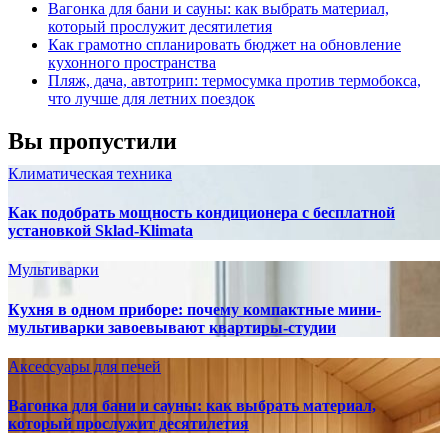
Вагонка для бани и сауны: как выбрать материал,
который прослужит десятилетия
Как грамотно спланировать бюджет на обновление
кухонного пространства
Пляж, дача, автотрип: термосумка против термобокса,
что лучше для летних поездок
Вы пропустили
Климатическая техника
Как подобрать мощность кондиционера с бесплатной
установкой Sklad-Klimata
Мультиварки
Кухня в одном приборе: почему компактные мини-
мультиварки завоевывают квартиры-студии
Аксессуары для печей
Вагонка для бани и сауны: как выбрать материал,
который прослужит десятилетия