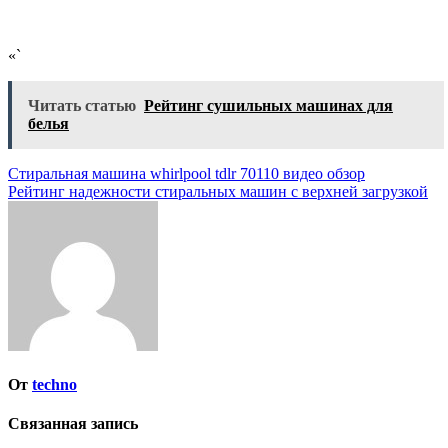
«`
Читать статью
Рейтинг сушильных машинах для
белья
Навигация
Стиральная машина whirlpool tdlr 70110 видео обзор
Рейтинг надежности стиральных машин с верхней загрузкой
по
записям
От
techno
Связанная запись