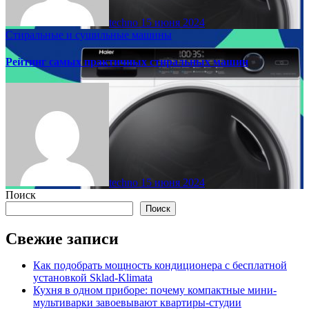
techno
15 июня 2024
Стиральные и сушильные машины
Рейтинг самых практичных стиральных машин
techno
15 июня 2024
Поиск
Поиск
Свежие записи
Как подобрать мощность кондиционера с бесплатной
установкой Sklad-Klimata
Кухня в одном приборе: почему компактные мини-
мультиварки завоевывают квартиры-студии