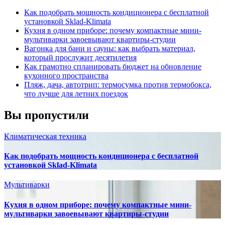
Как подобрать мощность кондиционера с бесплатной
установкой Sklad-Klimata
Кухня в одном приборе: почему компактные мини-
мультиварки завоевывают квартиры-студии
Вагонка для бани и сауны: как выбрать материал,
который прослужит десятилетия
Как грамотно спланировать бюджет на обновление
кухонного пространства
Пляж, дача, автотрип: термосумка против термобокса,
что лучше для летних поездок
Вы пропустили
Климатическая техника
Как подобрать мощность кондиционера с бесплатной
установкой Sklad-Klimata
Мультиварки
Кухня в одном приборе: почему компактные мини-
мультиварки завоевывают квартиры-студии