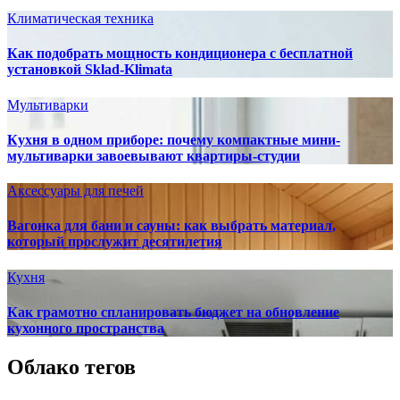
Климатическая техника
Как подобрать мощность кондиционера с бесплатной
установкой Sklad-Klimata
Мультиварки
Кухня в одном приборе: почему компактные мини-
мультиварки завоевывают квартиры-студии
Аксессуары для печей
Вагонка для бани и сауны: как выбрать материал,
который прослужит десятилетия
Кухня
Как грамотно спланировать бюджет на обновление
кухонного пространства
Облако тегов