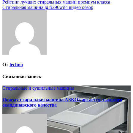
Навигация
Рейтинг лучших стиральных машин премиум класса
Стиральная машина lg fr296wd4 видео обзор
по
записям
От
techno
Связанная запись
Стиральные и сушильные машины
Почему стиральная машина ASKO считается эталоном
скандинавского качества