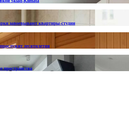
вкой Sklad-Klimata
арки завоевывают квартиры-студии
 прослужит десятилетия
о пространства