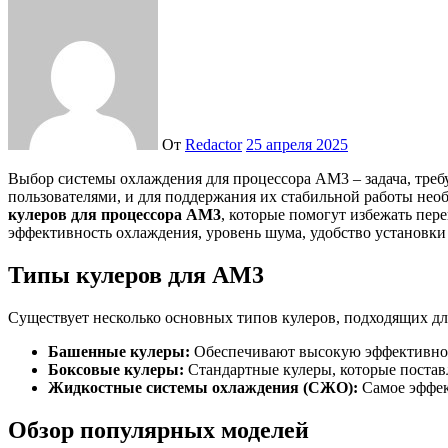
От
Redactor
25 апреля 2025
Выбор системы охлаждения для процессора AM3 – задача, требующая внимательного подхода. Процессоры этого поколения, хоть и не самые современные, до сих пор используются многими
пользователями, и для поддержания их стабильной работы не
кулеров для процессора AM3
, которые помогут избежать пер
эффективность охлаждения, уровень шума, удобство установки
Типы кулеров для AM3
Существует несколько основных типов кулеров, подходящих д
Башенные кулеры:
Обеспечивают высокую эффективност
Боксовые кулеры:
Стандартные кулеры, которые поставл
Жидкостные системы охлаждения (СЖО):
Самое эффект
Обзор популярных моделей