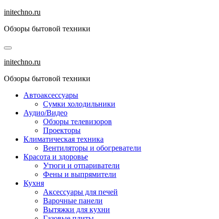
Перейти
initechno.ru
к
Обзоры бытовой техники
содержанию
initechno.ru
Обзоры бытовой техники
Автоаксессуары
Сумки холодильники
Аудио/Видео
Обзоры телевизоров
Проекторы
Климатическая техника
Вентиляторы и обогреватели
Красота и здоровье
Утюги и отпариватели
Фены и выпрямители
Кухня
Аксессуары для печей
Варочные панели
Вытяжки для кухни
Газовые плиты