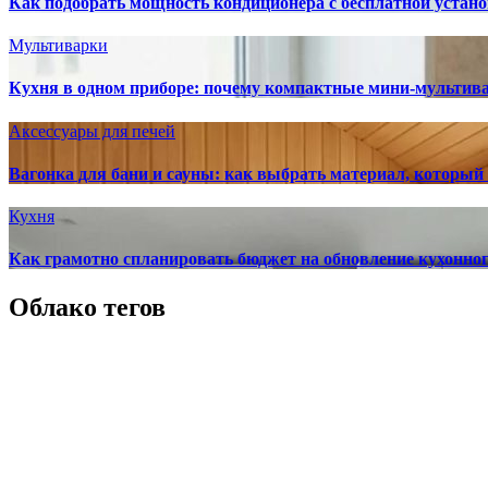
Как подобрать мощность кондиционера с бесплатной устано
Мультиварки
Кухня в одном приборе: почему компактные мини-мультив
Аксессуары для печей
Вагонка для бани и сауны: как выбрать материал, который
Кухня
Как грамотно спланировать бюджет на обновление кухонног
Облако тегов