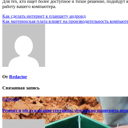
Для тех, кто ищет более доступное и тихое решение, подойду
работу вашего компьютера.
Навигация
Как сделать интернет к планшету андроид
Как материнская плата влияет на производительность компьют
по
записям
От
Redactor
Связанная запись
Новости
Ремонт и обслуживание септиков: что важно проверить пере