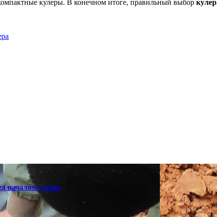
т компактные кулеры. В конечном итоге, правильный выбор
кулер
ера
д началом сезона