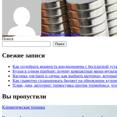
techno
20 января 2026
Поиск
Поиск
Свежие записи
Как подобрать мощность кондиционера с бесплатной уста
Кухня в одном приборе: почему компактные мини-мульт
Вагонка для бани и сауны: как выбрать материал, которы
Как грамотно спланировать бюджет на обновление кухон
Пляж, дача, автотрип: термосумка против термобокса, чт
Вы пропустили
Климатическая техника