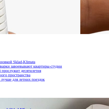
новкой Sklad-Klimata
иварки завоевывают квартиры-студии
й прослужит десятилетия
ного пространства
о лучше для летних поездок