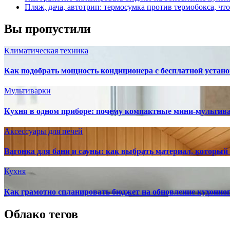
Пляж, дача, автотрип: термосумка против термобокса, чт
Вы пропустили
Климатическая техника
Как подобрать мощность кондиционера с бесплатной устано
Мультиварки
Кухня в одном приборе: почему компактные мини-мультив
Аксессуары для печей
Вагонка для бани и сауны: как выбрать материал, который
Кухня
Как грамотно спланировать бюджет на обновление кухонног
Облако тегов