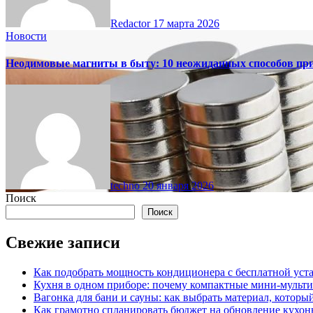
Redactor
17 марта 2026
Новости
Неодимовые магниты в быту: 10 неожиданных способов пр
techno
20 января 2026
Поиск
Поиск
Свежие записи
Как подобрать мощность кондиционера с бесплатной уста
Кухня в одном приборе: почему компактные мини-мульт
Вагонка для бани и сауны: как выбрать материал, которы
Как грамотно спланировать бюджет на обновление кухон