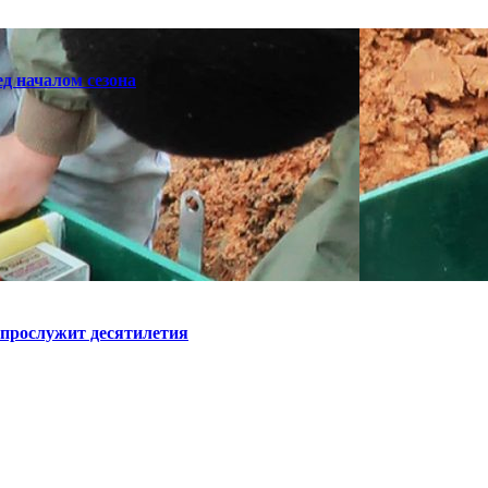
д началом сезона
 прослужит десятилетия