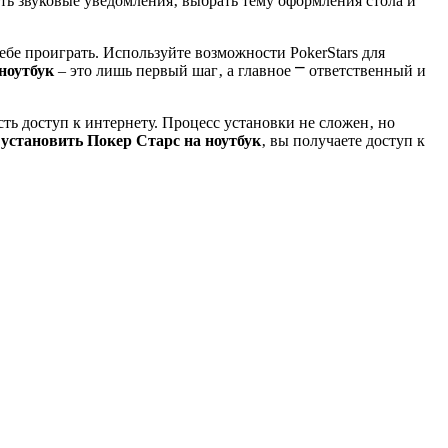
ть звуковые уведомления‚ выбрать тему оформления стола и
ебе проиграть. Используйте возможности PokerStars для
ноутбук
‒ это лишь первый шаг‚ а главное ⎻ ответственный и
сть доступ к интернету. Процесс установки не сложен‚ но
 установить Покер Старс на ноутбук
‚ вы получаете доступ к