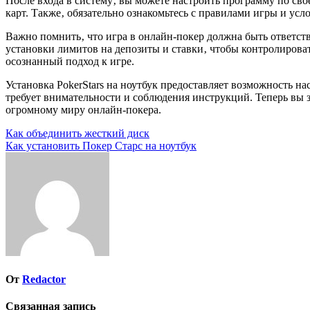
После входа в систему‚ вы можете настроить программу по сво
карт. Также‚ обязательно ознакомьтесь с правилами игры и усл
Важно помнить‚ что игра в онлайн-покер должна быть ответств
установки лимитов на депозиты и ставки‚ чтобы контролирова
осознанный подход к игре.
Установка PokerStars на ноутбук предоставляет возможность на
требует внимательности и соблюдения инструкций. Теперь вы зн
огромному миру онлайн-покера.
Навигация
Как объединить жесткий диск
Как установить Покер Старс на ноутбук
по
записям
От
Redactor
Связанная запись