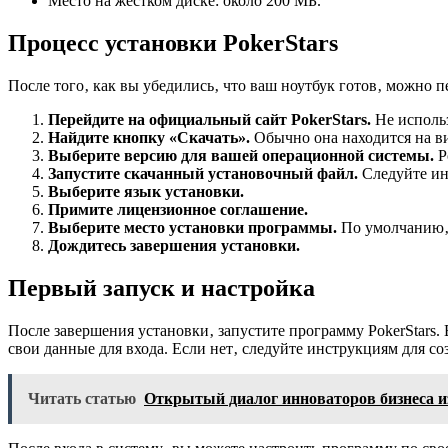
Место на жестком диске: около 200 МБ.
Процесс установки PokerStars
После того‚ как вы убедились‚ что ваш ноутбук готов‚ можно п
Перейдите на официальный сайт PokerStars.
Не использ
Найдите кнопку «Скачать».
Обычно она находится на ви
Выберите версию для вашей операционной системы.
P
Запустите скачанный установочный файл.
Следуйте ин
Выберите язык установки.
Примите лицензионное соглашение.
Выберите место установки программы.
По умолчанию‚ 
Дождитесь завершения установки.
Первый запуск и настройка
После завершения установки‚ запустите программу PokerStars.
свои данные для входа. Если нет‚ следуйте инструкциям для со
Читать статью
Открытый диалог инноваторов бизнеса из 