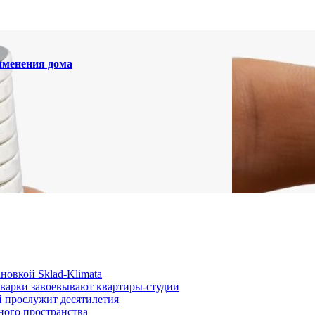
именения дома
новкой Sklad-Klimata
иварки завоевывают квартиры-студии
й прослужит десятилетия
ного пространства