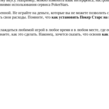
ему вкусу. Например‚ можно изменить язык интерфейса‚ настрои
овиями использования сервиса PokerStars.
енной. Не играйте на деньги‚ которые вы не можете позволить с
ть свои расходы. Помните‚ что
как установить Покер Старс на 
слаждаться любимой игрой в любое время и в любом месте‚ где е
аете‚ как это сделать. Наконец‚ хочется сказать‚ что освоив
как