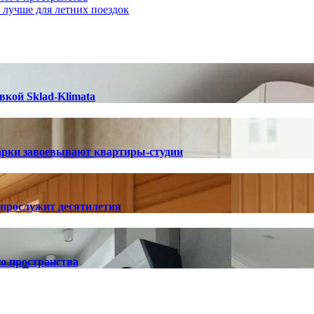
о лучше для летних поездок
вкой Sklad-Klimata
арки завоевывают квартиры-студии
 прослужит десятилетия
о пространства