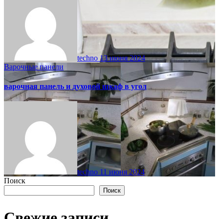
techno
13 июня 2024
Варочные панели
варочная панель и духовой шкаф в угол
techno
11 июня 2024
Поиск
Поиск
Свежие записи