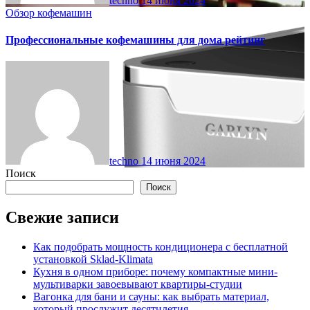
techno
14 июня 2024
Обзор кофемашин
Профессиональные кофемашины для дома рейтинг
techno
14 июня 2024
Поиск
Поиск
Свежие записи
Как подобрать мощность кондиционера с бесплатной
установкой Sklad-Klimata
Кухня в одном приборе: почему компактные мини-
мультиварки завоевывают квартиры-студии
Вагонка для бани и сауны: как выбрать материал,
который прослужит десятилетия