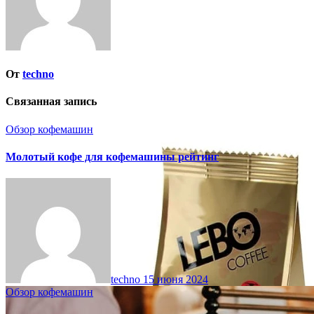
От
techno
Связанная запись
Обзор кофемашин
Молотый кофе для кофемашины рейтинг
techno
15 июня 2024
Обзор кофемашин