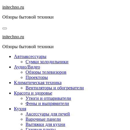
Перейти
initechno.ru
к
Обзоры бытовой техники
содержанию
initechno.ru
Обзоры бытовой техники
Автоаксессуары
Сумки холодильники
Аудио/Видео
Обзоры телевизоров
Проекторы
Климатическая техника
Вентиляторы и обогреватели
Красота и здоровье
Утюги и отпариватели
Фены и выпрямители
Кухня
Аксессуары для печей
Варочные панели
Вытяжки для кухни
Газовые плиты