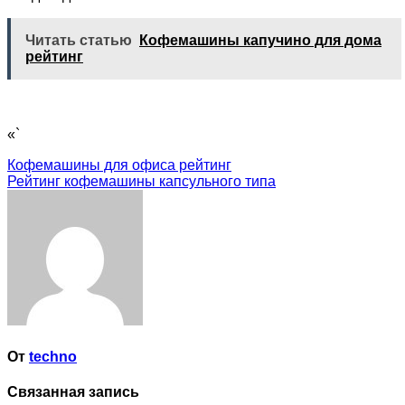
Читать статью
Кофемашины капучино для дома
рейтинг
«`
Навигация
Кофемашины для офиса рейтинг
Рейтинг кофемашины капсульного типа
по
записям
От
techno
Связанная запись