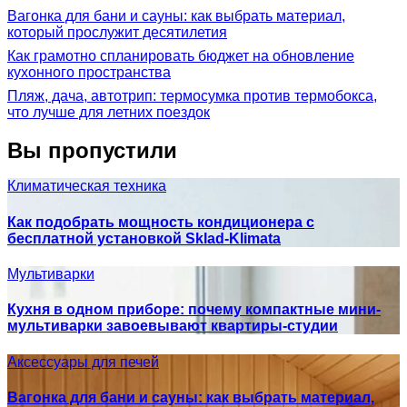
Вагонка для бани и сауны: как выбрать материал,
который прослужит десятилетия
Как грамотно спланировать бюджет на обновление
кухонного пространства
Пляж, дача, автотрип: термосумка против термобокса,
что лучше для летних поездок
Вы пропустили
Климатическая техника
Как подобрать мощность кондиционера с
бесплатной установкой Sklad-Klimata
Мультиварки
Кухня в одном приборе: почему компактные мини-
мультиварки завоевывают квартиры-студии
Аксессуары для печей
Вагонка для бани и сауны: как выбрать материал,