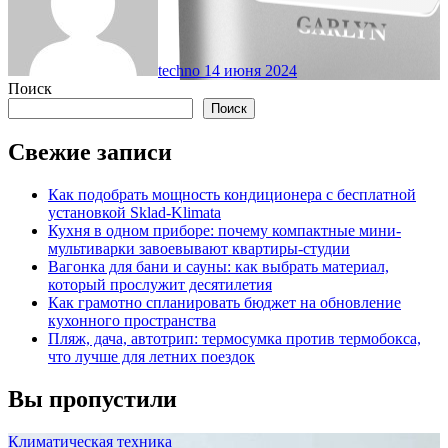
techno
14 июня 2024
Поиск
Поиск
Свежие записи
Как подобрать мощность кондиционера с бесплатной
установкой Sklad-Klimata
Кухня в одном приборе: почему компактные мини-
мультиварки завоевывают квартиры-студии
Вагонка для бани и сауны: как выбрать материал,
который прослужит десятилетия
Как грамотно спланировать бюджет на обновление
кухонного пространства
Пляж, дача, автотрип: термосумка против термобокса,
что лучше для летних поездок
Вы пропустили
Климатическая техника