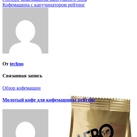
Навигация
Кофемашина с капучинатором рейтинг
по
записям
От
techno
Связанная запись
Обзор кофемашин
Молотый кофе для кофемашины рейтинг