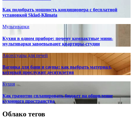
Как подобрать мощность кондиционера с бесплатной
установкой Sklad-Klimata
Мультиварки
Кухня в одном приборе: почему компактные мини-
мультиварки завоевывают квартиры-студии
Аксессуары для печей
Вагонка для бани и сауны: как выбрать материал,
который прослужит десятилетия
Кухня
Как грамотно спланировать бюджет на обновление
кухонного пространства
Облако тегов