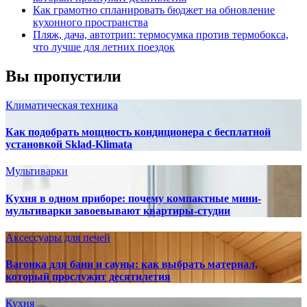
Как грамотно спланировать бюджет на обновление
кухонного пространства
Пляж, дача, автотрип: термосумка против термобокса,
что лучше для летних поездок
Вы пропустили
Климатическая техника
Как подобрать мощность кондиционера с бесплатной
установкой Sklad-Klimata
Мультиварки
Кухня в одном приборе: почему компактные мини-
мультиварки завоевывают квартиры-студии
Аксессуары для печей
Вагонка для бани и сауны: как выбрать материал,
который прослужит десятилетия
Кухня