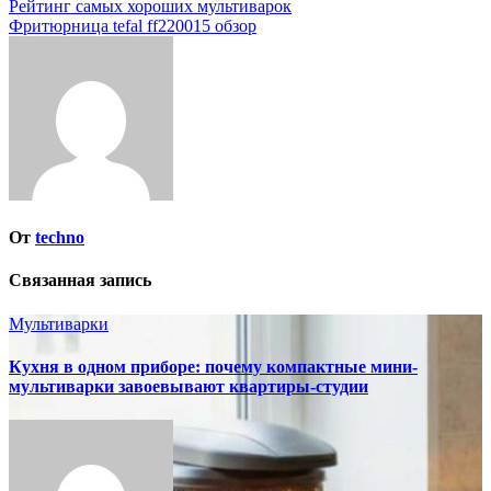
Навигация
Рейтинг самых хороших мультиварок
Фритюрница tefal ff220015 обзор
по
записям
От
techno
Связанная запись
Мультиварки
Кухня в одном приборе: почему компактные мини-
мультиварки завоевывают квартиры-студии