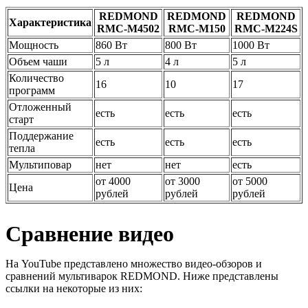
REDMOND
REDMOND
REDMOND
Характеристика
RMC-M4502
RMC-M150
RMC-M224S
Мощность
860 Вт
800 Вт
1000 Вт
Объем чаши
5 л
4 л
5 л
Количество
16
10
17
программ
Отложенный
есть
есть
есть
старт
Поддержание
есть
есть
есть
тепла
Мультиповар
нет
нет
есть
от 4000
от 3000
от 5000
Цена
рублей
рублей
рублей
Сравнение видео
На YouTube представлено множество видео-обзоров и
сравнений мультиварок REDMOND. Ниже представлены
ссылки на некоторые из них: