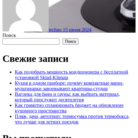
techno
15 июня 2024
Поиск
Поиск
Свежие записи
Как подобрать мощность кондиционера с бесплатной
установкой Sklad-Klimata
Кухня в одном приборе: почему компактные мини-
мультиварки завоевывают квартиры-студии
Вагонка для бани и сауны: как выбрать материал,
который прослужит десятилетия
Как грамотно спланировать бюджет на обновление
кухонного пространства
Пляж, дача, автотрип: термосумка против термобокса,
что лучше для летних поездок