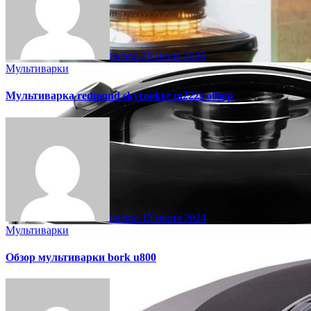
techno
29 июля 2026
Мультиварки
Мультиварка redmond skycooker m222s обзор
techno
15 июня 2024
Мультиварки
Обзор мультиварки bork u800