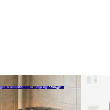
арки завоевывают квартиры-студии