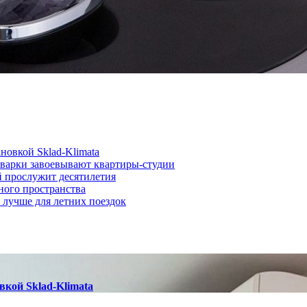
новкой Sklad-Klimata
иварки завоевывают квартиры-студии
й прослужит десятилетия
ного пространства
о лучше для летних поездок
вкой Sklad-Klimata