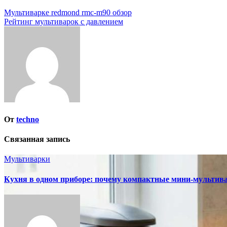
Навигация
Мультиварке redmond rmc-m90 обзор
Рейтинг мультиварок с давлением
по
записям
От
techno
Связанная запись
Мультиварки
Кухня в одном приборе: почему компактные мини-мультив