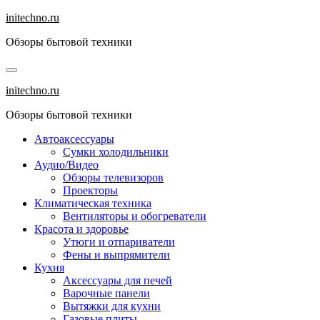
Перейти
initechno.ru
к
Обзоры бытовой техники
содержанию
initechno.ru
Обзоры бытовой техники
Автоаксессуары
Сумки холодильники
Аудио/Видео
Обзоры телевизоров
Проекторы
Климатическая техника
Вентиляторы и обогреватели
Красота и здоровье
Утюги и отпариватели
Фены и выпрямители
Кухня
Аксессуары для печей
Варочные панели
Вытяжки для кухни
Газовые плиты