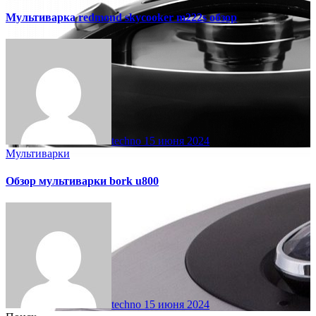
Мультиварка redmond skycooker m222s обзор
techno
15 июня 2024
Мультиварки
Обзор мультиварки bork u800
techno
15 июня 2024