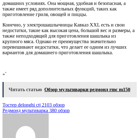
домашних условиях. Она мощная, удобная и безопасная, а
также имеет ряд дополнительных функций, таких как
приготовление гриля, овощей и пиццы.
Конечно, у электрошашлычницы Кавказ XXL есть и свои
недостатки, такие как высокая цена, большой вес и размеры, а
также неподходящий для приготовления шашлыка из
крупного мяса. Однако ее преимущества значительно
перевешивают недостатки, что делает ее одним из лучших
вариантов для домашнего приготовления шашлыка.
«`
Читать статью
Обзор мультиварки редмонд rmc m150
Навигация
Тостер delonghi ctj 2103 обзор
Редмонд мультиварка 380 обзор
по
записям