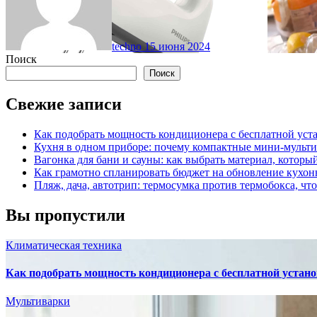
techno
15 июня 2024
Поиск
Поиск
Свежие записи
Как подобрать мощность кондиционера с бесплатной уста
Кухня в одном приборе: почему компактные мини-мульт
Вагонка для бани и сауны: как выбрать материал, которы
Как грамотно спланировать бюджет на обновление кухон
Пляж, дача, автотрип: термосумка против термобокса, чт
Вы пропустили
Климатическая техника
Как подобрать мощность кондиционера с бесплатной устано
Мультиварки