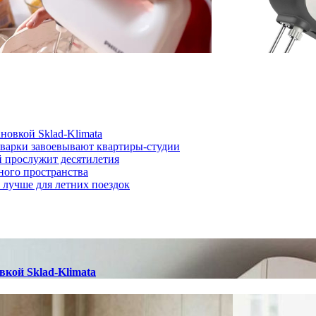
новкой Sklad-Klimata
иварки завоевывают квартиры-студии
й прослужит десятилетия
ного пространства
о лучше для летних поездок
вкой Sklad-Klimata