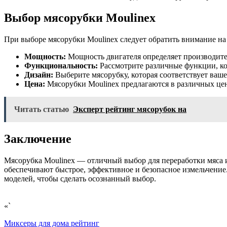
Выбор мясорубки Moulinex
При выборе мясорубки Moulinex следует обратить внимание н
Мощность:
Мощность двигателя определяет производите
Функциональность:
Рассмотрите различные функции, кот
Дизайн:
Выберите мясорубку, которая соответствует ва
Цена:
Мясорубки Moulinex предлагаются в различных цен
Читать статью
Эксперт рейтинг мясорубок на
Заключение
Мясорубка Moulinex — отличный выбор для переработки мяса 
обеспечивают быстрое, эффективное и безопасное измельчение
моделей, чтобы сделать осознанный выбор.
«`
Навигация
Миксеры для дома рейтинг