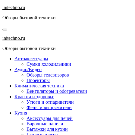
Перейти
initechno.ru
к
Обзоры бытовой техники
содержанию
initechno.ru
Обзоры бытовой техники
Автоаксессуары
Сумки холодильники
Аудио/Видео
Обзоры телевизоров
Проекторы
Климатическая техника
Вентиляторы и обогреватели
Красота и здоровье
Утюги и отпариватели
Фены и выпрямители
Кухня
Аксессуары для печей
Варочные панели
Вытяжки для кухни
Газовые плиты