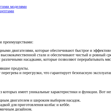
ругими моделями
ецептами
 и преимуществами:
ыми двигателями, которые обеспечивают быстрое и эффективно
высококачественной стали и обеспечивают чистый и ровный сре
 различными насадками, которые позволяют перерабатывать мясо
рявшие продукты.
перегрева и перегрузки, что гарантирует безопасную эксплуата
из которых имеет уникальные характеристики и функции. Вот н
щным двигателем и широким выбором насадок.
дкой для приготовления колбас и кеббе.
омичным дизайном.