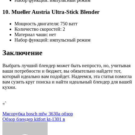
Набор функций: импульсный режим
10. Mueller Austria Ultra-Stick Blender
Мощность двигателя: 750 ватт
Количество скоростей: 2
Материал чаши: нет
Набор функций: импульсный режим
Заключение
Выбрать лучший блендер может быть непросто, но, учитывая
ваши потребности и бюджет, вы обязательно найдете тот,
который идеально вам подойдет. Надеемся, эта статья помогла
вам сузить круг поиска и найти идеальный блендер для вашей
кухни.
«`
Навигация
Мясорубка bosch mfw 3630a обзор
Обзор блендер kitfort kt-1301 в
по
записям