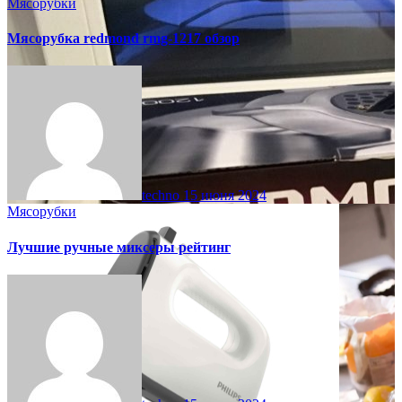
Мясорубки
Мясорубка redmond rmg-1217 обзор
techno
15 июня 2024
Мясорубки
Лучшие ручные миксеры рейтинг