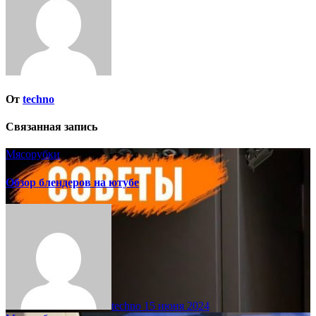
От
techno
Связанная запись
Мясорубки
Обзор блендеров на ютубе
techno
15 июня 2024