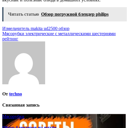
Читать статью
Обзор погружной блендер philips
Навигация
Измельчитель makita ud2500 обзор
Мясорубки электрические с металлическими шестернями
по
рейтинг
записям
От
techno
Связанная запись
Мясорубки
Обзор блендеров на ютубе