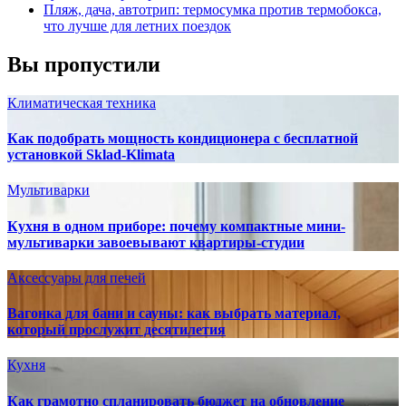
Пляж, дача, автотрип: термосумка против термобокса,
что лучше для летних поездок
Вы пропустили
Климатическая техника
Как подобрать мощность кондиционера с бесплатной
установкой Sklad-Klimata
Мультиварки
Кухня в одном приборе: почему компактные мини-
мультиварки завоевывают квартиры-студии
Аксессуары для печей
Вагонка для бани и сауны: как выбрать материал,
который прослужит десятилетия
Кухня
Как грамотно спланировать бюджет на обновление