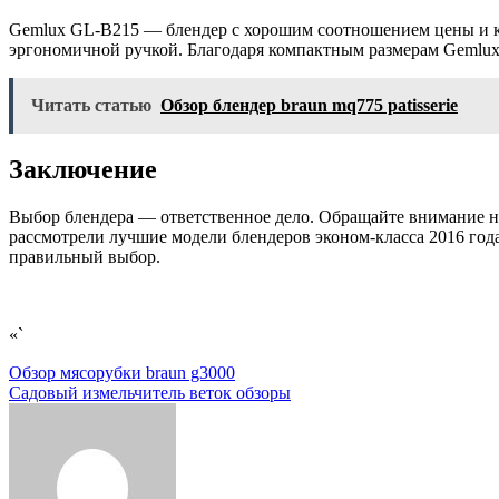
Gemlux GL-B215 — блендер с хорошим соотношением цены и кач
эргономичной ручкой. Благодаря компактным размерам Gemlux 
Читать статью
Обзор блендер braun mq775 patisserie
Заключение
Выбор блендера — ответственное дело. Обращайте внимание на
рассмотрели лучшие модели блендеров эконом-класса 2016 год
правильный выбор.
«`
Навигация
Обзор мясорубки braun g3000
Садовый измельчитель веток обзоры
по
записям