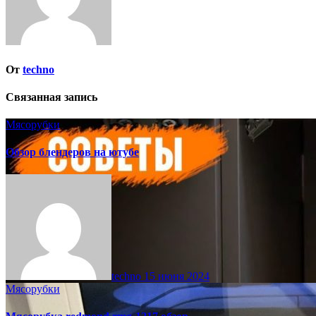
От
techno
Связанная запись
Мясорубки
Обзор блендеров на ютубе
techno
15 июня 2024
Мясорубки