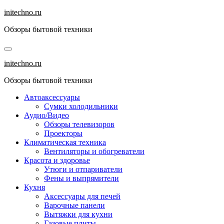
Перейти
initechno.ru
к
Обзоры бытовой техники
содержанию
initechno.ru
Обзоры бытовой техники
Автоаксессуары
Сумки холодильники
Аудио/Видео
Обзоры телевизоров
Проекторы
Климатическая техника
Вентиляторы и обогреватели
Красота и здоровье
Утюги и отпариватели
Фены и выпрямители
Кухня
Аксессуары для печей
Варочные панели
Вытяжки для кухни
Газовые плиты