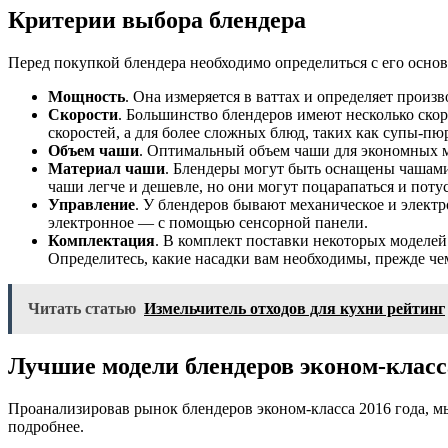
Критерии выбора блендера
Перед покупкой блендера необходимо определиться с его осн
Мощность
. Она измеряется в ваттах и определяет произ
Скорости
. Большинство блендеров имеют несколько скор
скоростей, а для более сложных блюд, таких как супы-пю
Объем чаши
. Оптимальный объем чаши для экономных м
Материал чаши
. Блендеры могут быть оснащены чашами
чаши легче и дешевле, но они могут поцарапаться и пот
Управление
. У блендеров бывают механическое и элект
электронное — с помощью сенсорной панели.
Комплектация
. В комплект поставки некоторых моделей
Определитесь, какие насадки вам необходимы, прежде че
Читать статью
Измельчитель отходов для кухни рейтинг
Лучшие модели блендеров эконом-класса
Проанализировав рынок блендеров эконом-класса 2016 года, 
подробнее.