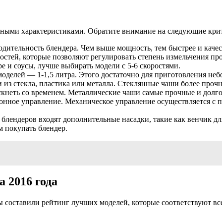
овными характеристиками. Обратите внимание на следующие кри
водительность блендера. Чем выше мощность, тем быстрее и качес
остей, которые позволяют регулировать степень измельчения про
ре и соусы, лучше выбирать модели с 5-6 скоростями.
оделей — 1-1,5 литра. Этого достаточно для приготовления не
 из стекла, пластика или металла. Стеклянные чаши более проч
ускнеть со временем. Металлические чаши самые прочные и долго
ронное управление. Механическое управление осуществляется с 
 блендеров входят дополнительные насадки, такие как венчик дл
м покупать блендер.
 2016 года
мы составили рейтинг лучших моделей, которые соответствуют 