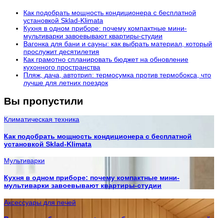
Как подобрать мощность кондиционера с бесплатной
установкой Sklad-Klimata
Кухня в одном приборе: почему компактные мини-
мультиварки завоевывают квартиры-студии
Вагонка для бани и сауны: как выбрать материал, который
прослужит десятилетия
Как грамотно спланировать бюджет на обновление
кухонного пространства
Пляж, дача, автотрип: термосумка против термобокса, что
лучше для летних поездок
Вы пропустили
Климатическая техника
Как подобрать мощность кондиционера с бесплатной
установкой Sklad-Klimata
Мультиварки
Кухня в одном приборе: почему компактные мини-
мультиварки завоевывают квартиры-студии
Аксессуары для печей