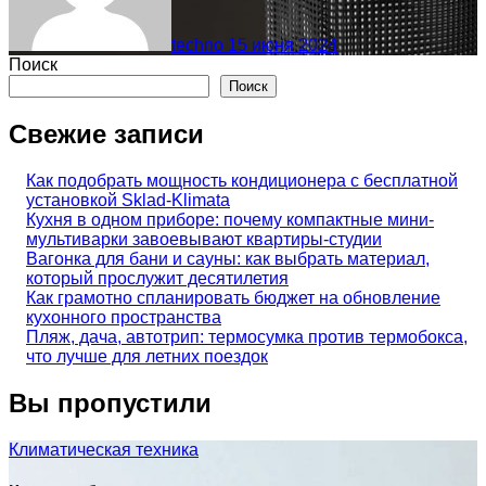
techno
15 июня 2024
Поиск
Поиск
Свежие записи
Как подобрать мощность кондиционера с бесплатной
установкой Sklad-Klimata
Кухня в одном приборе: почему компактные мини-
мультиварки завоевывают квартиры-студии
Вагонка для бани и сауны: как выбрать материал,
который прослужит десятилетия
Как грамотно спланировать бюджет на обновление
кухонного пространства
Пляж, дача, автотрип: термосумка против термобокса,
что лучше для летних поездок
Вы пропустили
Климатическая техника