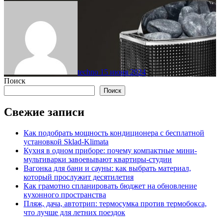
techno
15 июня 2024
Поиск
Поиск
Свежие записи
Как подобрать мощность кондиционера с бесплатной
установкой Sklad-Klimata
Кухня в одном приборе: почему компактные мини-
мультиварки завоевывают квартиры-студии
Вагонка для бани и сауны: как выбрать материал,
который прослужит десятилетия
Как грамотно спланировать бюджет на обновление
кухонного пространства
Пляж, дача, автотрип: термосумка против термобокса,
что лучше для летних поездок