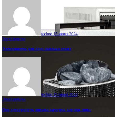
techno
15 июня 2024
Электропечи
Электропечь для саун сколько стоит
techno
15 июня 2024
Электропечи
Ооо электропечь москва каменка карина-люкс