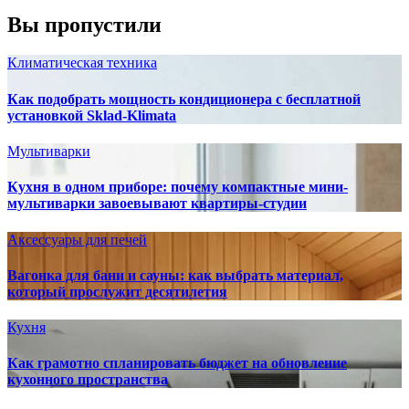
Вы пропустили
Климатическая техника
Как подобрать мощность кондиционера с бесплатной
установкой Sklad-Klimata
Мультиварки
Кухня в одном приборе: почему компактные мини-
мультиварки завоевывают квартиры-студии
Аксессуары для печей
Вагонка для бани и сауны: как выбрать материал,
который прослужит десятилетия
Кухня
Как грамотно спланировать бюджет на обновление
кухонного пространства