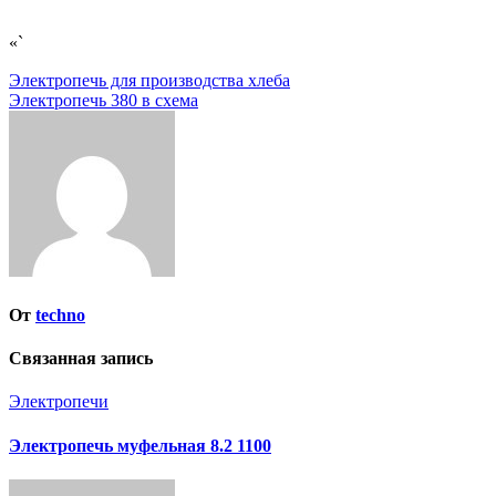
«`
Навигация
Электропечь для производства хлеба
Электропечь 380 в схема
по
записям
От
techno
Связанная запись
Электропечи
Электропечь муфельная 8.2 1100