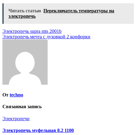
Читать статью
Переключатель температуры на
электропечь
Навигация
Электропечь supra mts 2001b
Электропечь мечта с духовкой 2 конфорки
по
записям
От
techno
Связанная запись
Электропечи
Электропечь муфельная 8.2 1100