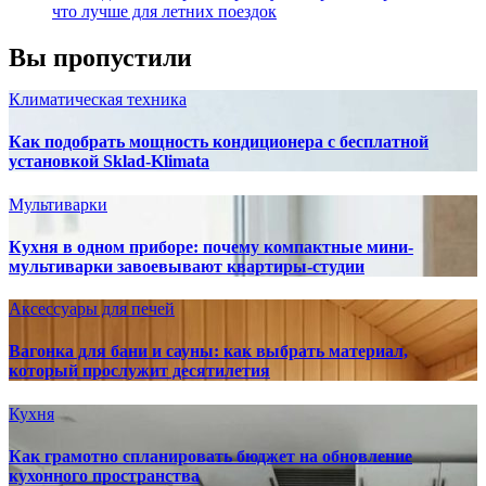
что лучше для летних поездок
Вы пропустили
Климатическая техника
Как подобрать мощность кондиционера с бесплатной
установкой Sklad-Klimata
Мультиварки
Кухня в одном приборе: почему компактные мини-
мультиварки завоевывают квартиры-студии
Аксессуары для печей
Вагонка для бани и сауны: как выбрать материал,
который прослужит десятилетия
Кухня
Как грамотно спланировать бюджет на обновление
кухонного пространства