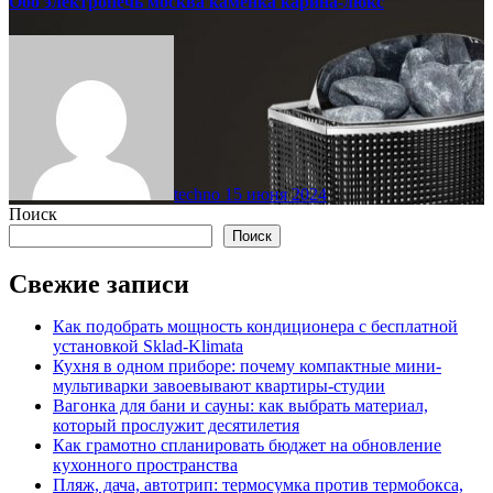
Ооо электропечь москва каменка карина-люкс
techno
15 июня 2024
Поиск
Поиск
Свежие записи
Как подобрать мощность кондиционера с бесплатной
установкой Sklad-Klimata
Кухня в одном приборе: почему компактные мини-
мультиварки завоевывают квартиры-студии
Вагонка для бани и сауны: как выбрать материал,
который прослужит десятилетия
Как грамотно спланировать бюджет на обновление
кухонного пространства
Пляж, дача, автотрип: термосумка против термобокса,