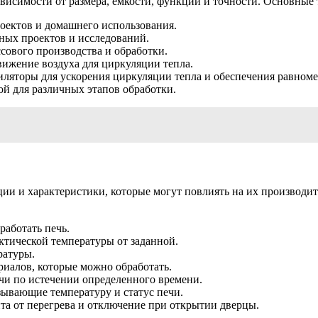
ависимости от размера, емкости, функций и точности. Основные
оектов и домашнего использования.
ных проектов и исследований.
ового производства и обработки.
ижение воздуха для циркуляции тепла.
ляторы для ускорения циркуляции тепла и обеспечения равноме
ой для различных этапов обработки.
ции и характеристики, которые могут повлиять на их производи
работать печь.
тической температуры от заданной.
ратуры.
иалов, которые можно обработать.
чи по истечении определенного времени.
ывающие температуру и статус печи.
та от перегрева и отключение при открытии дверцы.