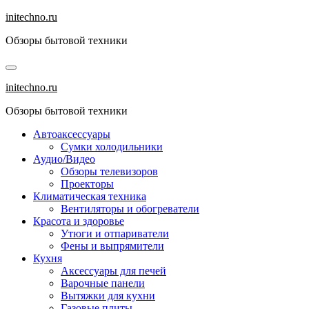
Перейти
initechno.ru
к
Обзоры бытовой техники
содержанию
initechno.ru
Обзоры бытовой техники
Автоаксессуары
Сумки холодильники
Аудио/Видео
Обзоры телевизоров
Проекторы
Климатическая техника
Вентиляторы и обогреватели
Красота и здоровье
Утюги и отпариватели
Фены и выпрямители
Кухня
Аксессуары для печей
Варочные панели
Вытяжки для кухни
Газовые плиты