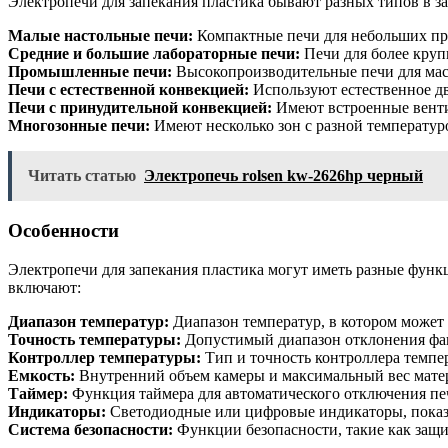
Электропечи для запекания пластика бывают разных типов в з
Малые настольные печи:
Компактные печи для небольших пр
Средние и большие лабораторные печи:
Печи для более круп
Промышленные печи:
Высокопроизводительные печи для масс
Печи с естественной конвекцией:
Используют естественное дв
Печи с принудительной конвекцией:
Имеют встроенные венти
Многозонные печи:
Имеют несколько зон с разной температур
Читать статью
Электропечь rolsen kw-2626hp черный
Особенности
Электропечи для запекания пластика могут иметь разные функ
включают:
Диапазон температур:
Диапазон температур, в котором может 
Точность температуры:
Допустимый диапазон отклонения фак
Контроллер температуры:
Тип и точность контроллера темпе
Емкость:
Внутренний объем камеры и максимальный вес матер
Таймер:
Функция таймера для автоматического отключения пе
Индикаторы:
Светодиодные или цифровые индикаторы, показ
Система безопасности:
Функции безопасности, такие как защи