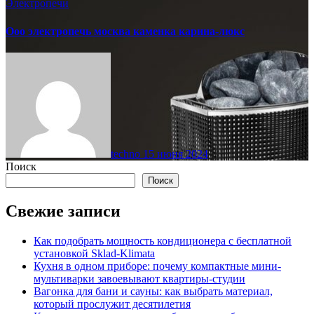
Электропечи
Ооо электропечь москва каменка карина-люкс
techno
15 июня 2024
Поиск
Поиск
Свежие записи
Как подобрать мощность кондиционера с бесплатной
установкой Sklad-Klimata
Кухня в одном приборе: почему компактные мини-
мультиварки завоевывают квартиры-студии
Вагонка для бани и сауны: как выбрать материал,
который прослужит десятилетия