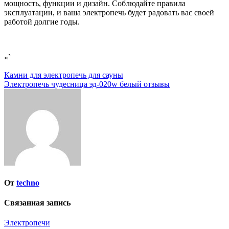
мощность, функции и дизайн. Соблюдайте правила
эксплуатации, и ваша электропечь будет радовать вас своей
работой долгие годы.
«`
Навигация
Камни для электропечь для сауны
Электропечь чудесница эд-020w белый отзывы
по
записям
От
techno
Связанная запись
Электропечи