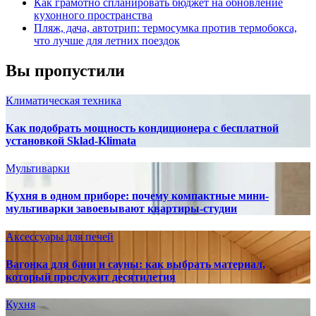
Как грамотно спланировать бюджет на обновление
кухонного пространства
Пляж, дача, автотрип: термосумка против термобокса,
что лучше для летних поездок
Вы пропустили
Климатическая техника
Как подобрать мощность кондиционера с бесплатной
установкой Sklad-Klimata
Мультиварки
Кухня в одном приборе: почему компактные мини-
мультиварки завоевывают квартиры-студии
Аксессуары для печей
Вагонка для бани и сауны: как выбрать материал,
который прослужит десятилетия
Кухня