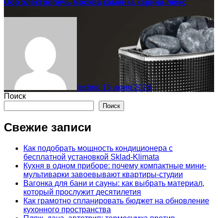
Ооо электропечь москва каменка карина-люкс
techno
15 июня 2024
Поиск
Поиск
Свежие записи
Как подобрать мощность кондиционера с
бесплатной установкой Sklad-Klimata
Кухня в одном приборе: почему компактные мини-
мультиварки завоевывают квартиры-студии
Вагонка для бани и сауны: как выбрать материал,
который прослужит десятилетия
Как грамотно спланировать бюджет на обновление
кухонного пространства