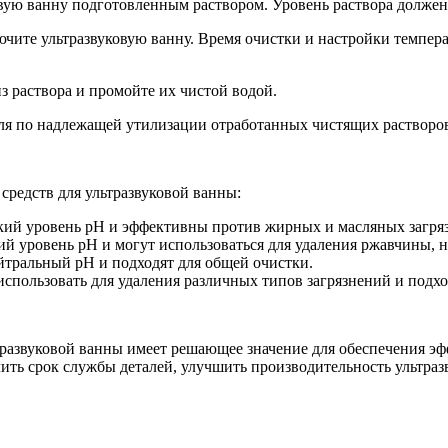
вую ванну подготовленным раствором. Уровень раствора должен 
ючите ультразвуковую ванну. Время очистки и настройки темпера
з раствора и промойте их чистой водой.
ля по надлежащей утилизации отработанных чистящих растворо
редств для ультразвуковой ванны:
кий уровень pH и эффективны против жирных и масляных загря
ий уровень pH и могут использоваться для удаления ржавчины,
йтральный pH и подходят для общей очистки.
использовать для удаления различных типов загрязнений и подх
тразвуковой ванны имеет решающее значение для обеспечения э
ть срок службы деталей, улучшить производительность ультразв