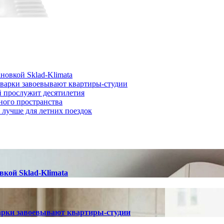
новкой Sklad-Klimata
иварки завоевывают квартиры-студии
й прослужит десятилетия
ного пространства
о лучше для летних поездок
вкой Sklad-Klimata
арки завоевывают квартиры-студии