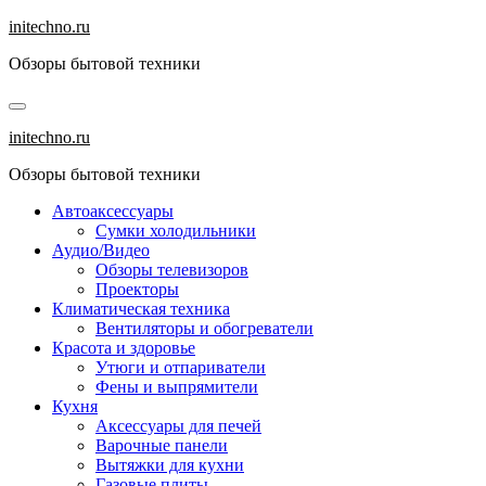
Перейти
initechno.ru
к
Обзоры бытовой техники
содержанию
initechno.ru
Обзоры бытовой техники
Автоаксессуары
Сумки холодильники
Аудио/Видео
Обзоры телевизоров
Проекторы
Климатическая техника
Вентиляторы и обогреватели
Красота и здоровье
Утюги и отпариватели
Фены и выпрямители
Кухня
Аксессуары для печей
Варочные панели
Вытяжки для кухни
Газовые плиты