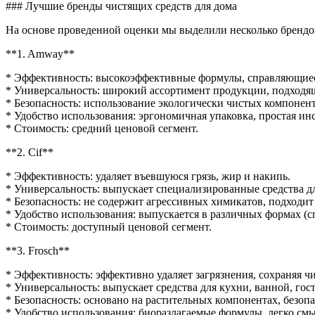
### Лучшие бренды чистящих средств для дома
На основе проведенной оценки мы выделили несколько брендов
**1. Amway**
* Эффективность: высокоэффективные формулы, справляющиес
* Универсальность: широкий ассортимент продукции, подходяще
* Безопасность: использование экологически чистых компонент
* Удобство использования: эргономичная упаковка, простая ин
* Стоимость: средний ценовой сегмент.
**2. Cif**
* Эффективность: удаляет въевшуюся грязь, жир и накипь.
* Универсальность: выпускает специализированные средства дл
* Безопасность: не содержит агрессивных химикатов, подходит
* Удобство использования: выпускается в различных формах (с
* Стоимость: доступный ценовой сегмент.
**3. Frosch**
* Эффективность: эффективно удаляет загрязнения, сохраняя чи
* Универсальность: выпускает средства для кухни, ванной, го
* Безопасность: основано на растительных компонентах, безопа
* Удобство использования: биоразлагаемые формулы, легко см