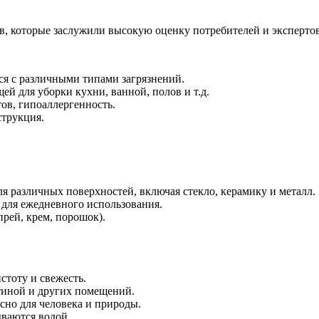
, которые заслужили высокую оценку потребителей и экспертов
я с различными типами загрязнений.
й для уборки кухни, ванной, полов и т.д.
ов, гипоаллергенность.
струкция.
я различных поверхностей, включая стекло, керамику и металл.
 для ежедневного использования.
прей, крем, порошок).
стоту и свежесть.
стиной и других помещений.
сно для человека и природы.
ываются водой.