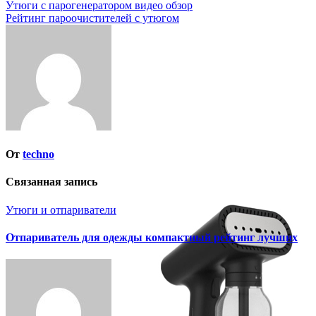
Навигация
Утюги с парогенератором видео обзор
Рейтинг пароочистителей с утюгом
по
записям
От
techno
Связанная запись
Утюги и отпариватели
Отпариватель для одежды компактный рейтинг лучших