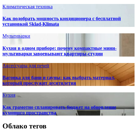
Климатическая техника
Как подобрать мощность кондиционера с бесплатной
установкой Sklad-Klimata
Мультиварки
Кухня в одном приборе: почему компактные мини-
мультиварки завоевывают квартиры-студии
Аксессуары для печей
Вагонка для бани и сауны: как выбрать материал,
который прослужит десятилетия
Кухня
Как грамотно спланировать бюджет на обновление
кухонного пространства
Облако тегов