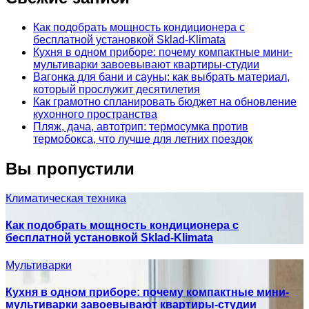
Как подобрать мощность кондиционера с
бесплатной установкой Sklad-Klimata
Кухня в одном приборе: почему компактные мини-
мультиварки завоевывают квартиры-студии
Вагонка для бани и сауны: как выбрать материал,
который прослужит десятилетия
Как грамотно спланировать бюджет на обновление
кухонного пространства
Пляж, дача, автотрип: термосумка против
термобокса, что лучше для летних поездок
Вы пропустили
Климатическая техника
Как подобрать мощность кондиционера с
бесплатной установкой Sklad-Klimata
Мультиварки
Кухня в одном приборе: почему компактные мини-
мультиварки завоевывают квартиры-студии