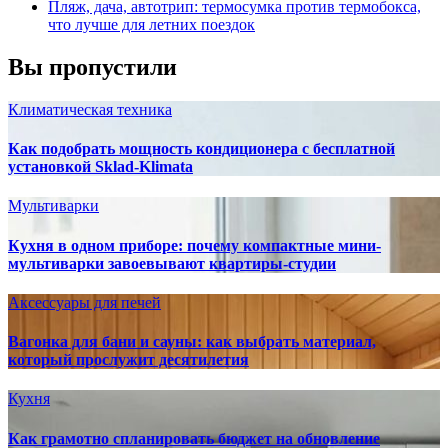
Пляж, дача, автотрип: термосумка против термобокса,
что лучше для летних поездок
Вы пропустили
Климатическая техника
Как подобрать мощность кондиционера с бесплатной
установкой Sklad-Klimata
Мультиварки
Кухня в одном приборе: почему компактные мини-
мультиварки завоевывают квартиры-студии
Аксессуары для печей
Вагонка для бани и сауны: как выбрать материал,
который прослужит десятилетия
Кухня
Как грамотно спланировать бюджет на обновление