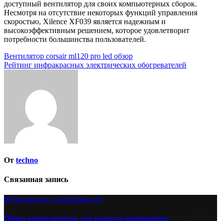
доступный вентилятор для своих компьютерных сборок.
Несмотря на отсутствие некоторых функций управления
скоростью, Xilence XF039 является надежным и
высокоэффективным решением, которое удовлетворит
потребности большинства пользователей.
Навигация
Вентилятор corsair ml120 pro led обзор
Рейтинг инфракрасных электрических обогревателей
по
записям
От
techno
Связанная запись
Вентиляторы и обогреватели
Обзор вентиляторов для корпуса компьютера