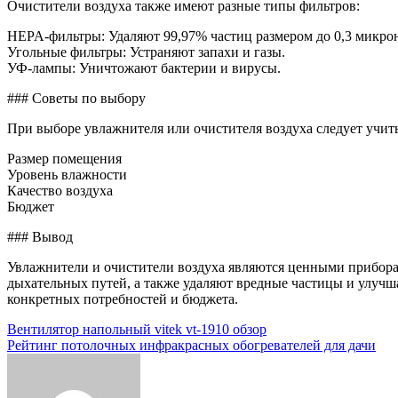
Очистители воздуха также имеют разные типы фильтров:
HEPA-фильтры: Удаляют 99,97% частиц размером до 0,3 микрон
Угольные фильтры: Устраняют запахи и газы.
УФ-лампы: Уничтожают бактерии и вирусы.
### Советы по выбору
При выборе увлажнителя или очистителя воздуха следует учи
Размер помещения
Уровень влажности
Качество воздуха
Бюджет
### Вывод
Увлажнители и очистители воздуха являются ценными приборами
дыхательных путей, а также удаляют вредные частицы и улучш
конкретных потребностей и бюджета.
Навигация
Вентилятор напольный vitek vt-1910 обзор
Рейтинг потолочных инфракрасных обогревателей для дачи
по
записям