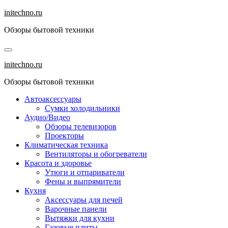
Перейти
initechno.ru
к
Обзоры бытовой техники
содержанию
initechno.ru
Обзоры бытовой техники
Автоаксессуары
Сумки холодильники
Аудио/Видео
Обзоры телевизоров
Проекторы
Климатическая техника
Вентиляторы и обогреватели
Красота и здоровье
Утюги и отпариватели
Фены и выпрямители
Кухня
Аксессуары для печей
Варочные панели
Вытяжки для кухни
Газовые плиты