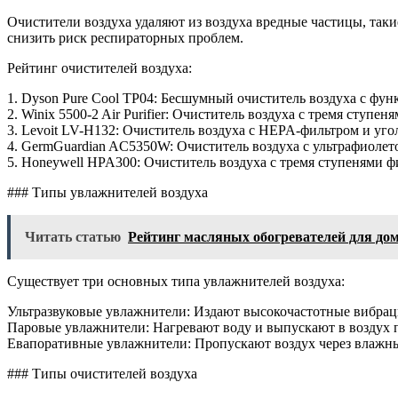
Очистители воздуха удаляют из воздуха вредные частицы, так
снизить риск респираторных проблем.
Рейтинг очистителей воздуха:
1. Dyson Pure Cool TP04: Бесшумный очиститель воздуха с фу
2. Winix 5500-2 Air Purifier: Очиститель воздуха с тремя ступ
3. Levoit LV-H132: Очиститель воздуха с HEPA-фильтром и уго
4. GermGuardian AC5350W: Очиститель воздуха с ультрафиолет
5. Honeywell HPA300: Очиститель воздуха с тремя ступенями 
### Типы увлажнителей воздуха
Читать статью
Рейтинг масляных обогревателей для до
Существует три основных типа увлажнителей воздуха:
Ультразвуковые увлажнители: Издают высокочастотные вибраци
Паровые увлажнители: Нагревают воду и выпускают в воздух 
Евапоративные увлажнители: Пропускают воздух через влажны
### Типы очистителей воздуха