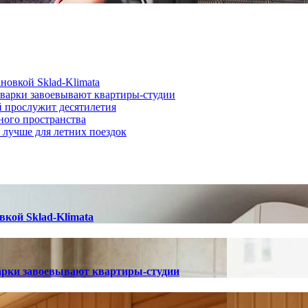
новкой Sklad-Klimata
иварки завоевывают квартиры-студии
й прослужит десятилетия
ного пространства
о лучше для летних поездок
вкой Sklad-Klimata
арки завоевывают квартиры-студии