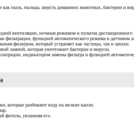
ие как пыль, пыльца, шерсть домашних животных, бактерии и в
нкцией вентиляции, ночным режимом и пультом дистанционного 
енями фильтрации, функцией автоматического режима и датчиком з
льным фильтром, который устраняет как частицы, так и запахи.
овой лампой, которая уничтожает бактерии и вирусы.
фильтрации, индикатором замены фильтра и функцией автоматич
ма
и, которые разбивают воду на мелкие капли.
пар.
й фитиль, увлажняя его.