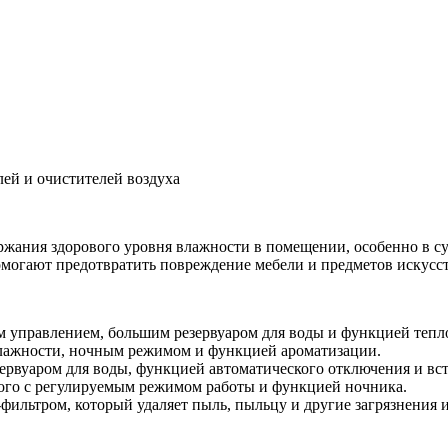
лей и очистителей воздуха
жания здорового уровня влажности в помещении, особенно в су
помогают предотвратить повреждение мебели и предметов искусст
м управлением, большим резервуаром для воды и функцией тепло
влажности, ночным режимом и функцией ароматизации.
зервуаром для воды, функцией автоматического отключения и в
ного с регулируемым режимом работы и функцией ночника.
фильтром, который удаляет пыль, пыльцу и другие загрязнения и