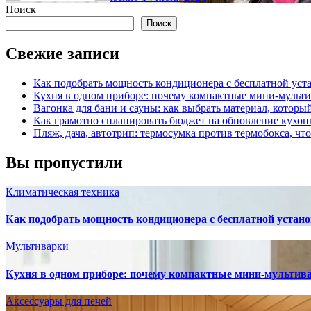
Поиск
Поиск
Свежие записи
Как подобрать мощность кондиционера с бесплатной уста
Кухня в одном приборе: почему компактные мини-мульт
Вагонка для бани и сауны: как выбрать материал, которы
Как грамотно спланировать бюджет на обновление кухон
Пляж, дача, автотрип: термосумка против термобокса, чт
Вы пропустили
Климатическая техника
Как подобрать мощность кондиционера с бесплатной устано
Мультиварки
Кухня в одном приборе: почему компактные мини-мультив
Аксессуары для печей