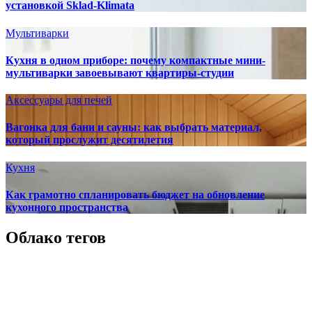
установкой Sklad-Klimata
Мультиварки
Кухня в одном приборе: почему компактные мини-
мультиварки завоевывают квартиры-студии
Аксессуары для печей
Вагонка для бани и сауны: как выбрать материал,
который прослужит десятилетия
Кухня
Как грамотно спланировать бюджет на обновление
кухонного пространства
Облако тегов