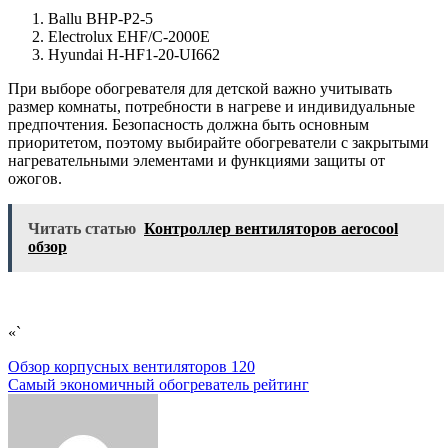
Ballu BHP-P2-5
Electrolux EHF/C-2000E
Hyundai H-HF1-20-UI662
При выборе обогревателя для детской важно учитывать
размер комнаты, потребности в нагреве и индивидуальные
предпочтения. Безопасность должна быть основным
приоритетом, поэтому выбирайте обогреватели с закрытыми
нагревательными элементами и функциями защиты от
ожогов.
Читать статью
Контроллер вентиляторов aerocool
обзор
«`
Навигация
Обзор корпусных вентиляторов 120
Самый экономичный обогреватель рейтинг
по
записям