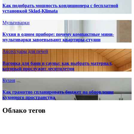
Как подобрать мощность кондиционера с бесплатной
установкой Sklad-Klimata
Мультиварки
Кухня в одном приборе: почему компактные мини-
мультиварки завоевывают квартиры-студии
Аксессуары для печей
Вагонка для бани и сауны: как выбрать материал,
который прослужит десятилетия
Кухня
Как грамотно спланировать бюджет на обновление
кухонного пространства
Облако тегов