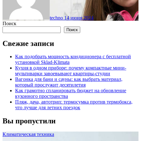
techno
14 июня 2024
Поиск
Поиск
Свежие записи
Как подобрать мощность кондиционера с бесплатной
установкой Sklad-Klimata
Кухня в одном приборе: почему компактные мини-
мультиварки завоевывают квартиры-студии
Вагонка для бани и сауны: как выбрать материал,
который прослужит десятилетия
Как грамотно спланировать бюджет на обновление
кухонного пространства
Пляж, дача, автотрип: термосумка против термобокса,
что лучше для летних поездок
Вы пропустили
Климатическая техника