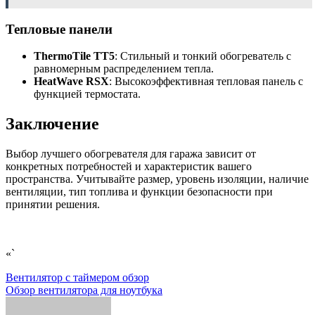
Тепловые панели
ThermoTile TT5
: Стильный и тонкий обогреватель с
равномерным распределением тепла.
HeatWave RSX
: Высокоэффективная тепловая панель с
функцией термостата.
Заключение
Выбор лучшего обогревателя для гаража зависит от
конкретных потребностей и характеристик вашего
пространства. Учитывайте размер, уровень изоляции, наличие
вентиляции, тип топлива и функции безопасности при
принятии решения.
«`
Навигация
Вентилятор с таймером обзор
Обзор вентилятора для ноутбука
по