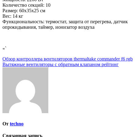
Количество секций: 10
Размер: 60x35x25 см
Вес: 14 кг
Функциональность: термостат, защита от перегрева, датчик
опрокидывания, таймер, ионизатор воздуха
«`
Навигация
Обзор контроллера вентиляторов thermaltake commander f6 rgb
Вытяжные вентиляторы с обратным клапаном рейтинг
по
записям
От
techno
Связанная запись