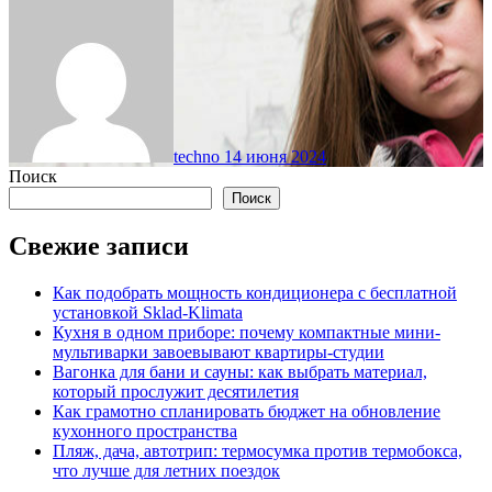
techno
14 июня 2024
Поиск
Поиск
Свежие записи
Как подобрать мощность кондиционера с бесплатной
установкой Sklad-Klimata
Кухня в одном приборе: почему компактные мини-
мультиварки завоевывают квартиры-студии
Вагонка для бани и сауны: как выбрать материал,
который прослужит десятилетия
Как грамотно спланировать бюджет на обновление
кухонного пространства
Пляж, дача, автотрип: термосумка против термобокса,
что лучше для летних поездок