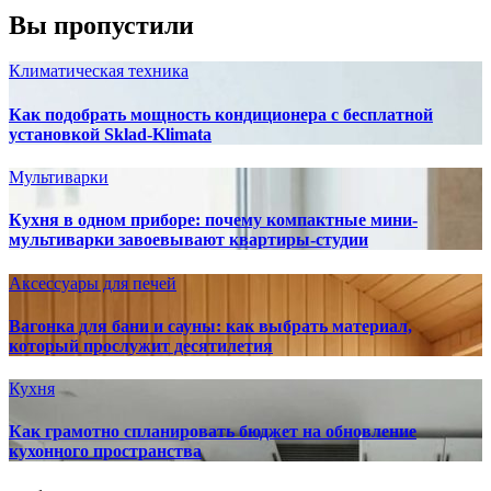
Вы пропустили
Климатическая техника
Как подобрать мощность кондиционера с бесплатной
установкой Sklad-Klimata
Мультиварки
Кухня в одном приборе: почему компактные мини-
мультиварки завоевывают квартиры-студии
Аксессуары для печей
Вагонка для бани и сауны: как выбрать материал,
который прослужит десятилетия
Кухня
Как грамотно спланировать бюджет на обновление
кухонного пространства