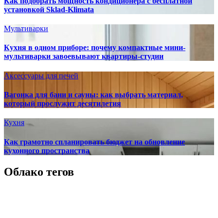
Как подобрать мощность кондиционера с бесплатной
установкой Sklad-Klimata
Мультиварки
Кухня в одном приборе: почему компактные мини-
мультиварки завоевывают квартиры-студии
Аксессуары для печей
Вагонка для бани и сауны: как выбрать материал,
который прослужит десятилетия
Кухня
Как грамотно спланировать бюджет на обновление
кухонного пространства
Облако тегов