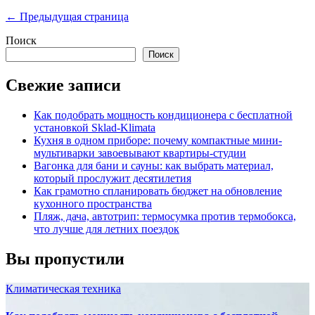
записей
← Предыдущая страница
Поиск
Поиск
Свежие записи
Как подобрать мощность кондиционера с бесплатной
установкой Sklad-Klimata
Кухня в одном приборе: почему компактные мини-
мультиварки завоевывают квартиры-студии
Вагонка для бани и сауны: как выбрать материал,
который прослужит десятилетия
Как грамотно спланировать бюджет на обновление
кухонного пространства
Пляж, дача, автотрип: термосумка против термобокса,
что лучше для летних поездок
Вы пропустили
Климатическая техника