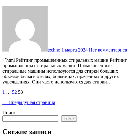
techno
1 марта 2024
Нет комментариев
«`html Рейтинг промышленных стиральных машин Рейтинг
промышленных стиральных машин Промышленные
стиральные машины используются для стирки больших
объемов белья в отелях, больницах, прачечных и других
учреждениях. Они часто используются для стирки…
Пагинация
1
…
52
53
записей
← Предыдущая страница
Поиск
Поиск
Свежие записи