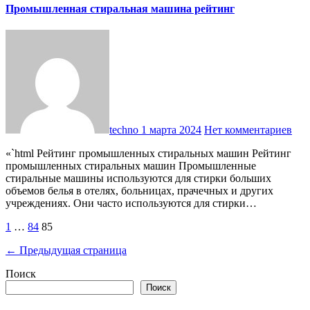
Промышленная стиральная машина рейтинг
techno
1 марта 2024
Нет комментариев
«`html Рейтинг промышленных стиральных машин Рейтинг
промышленных стиральных машин Промышленные
стиральные машины используются для стирки больших
объемов белья в отелях, больницах, прачечных и других
учреждениях. Они часто используются для стирки…
Пагинация
1
…
84
85
записей
← Предыдущая страница
Поиск
Поиск