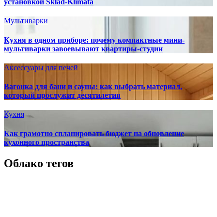
установкой Sklad-Klimata
Мультиварки
Кухня в одном приборе: почему компактные мини-
мультиварки завоевывают квартиры-студии
Аксессуары для печей
Вагонка для бани и сауны: как выбрать материал,
который прослужит десятилетия
Кухня
Как грамотно спланировать бюджет на обновление
кухонного пространства
Облако тегов