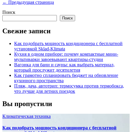
записей
← Предыдущая страница
Поиск
Поиск
Свежие записи
Как подобрать мощность кондиционера с бесплатной
установкой Sklad-Klimata
Кухня в одном приборе: почему компактные мини-
мультиварки завоевывают квартиры-студии
Вагонка для бани и сауны: как выбрать материал,
который прослужит десятилетия
Как грамотно спланировать бюджет на обновление
кухонного пространства
Пляж, дача, автотрип: термосумка против термобокса,
что лучше для летних поездок
Вы пропустили
Климатическая техника
Как подобрать мощность кондиционера с бесплатной