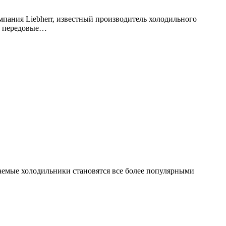
мпания Liebherr, известный производитель холодильного
ти передовые…