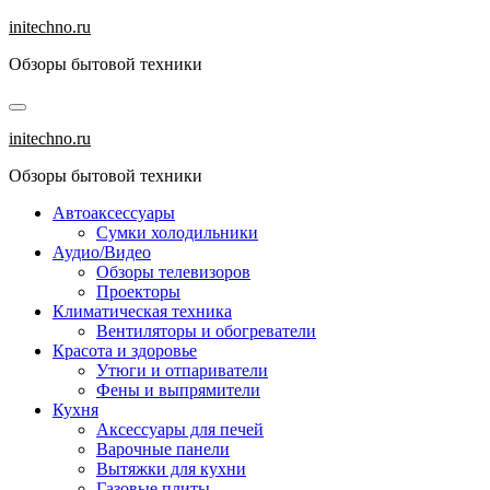
Перейти
initechno.ru
к
Обзоры бытовой техники
содержанию
initechno.ru
Обзоры бытовой техники
Автоаксессуары
Сумки холодильники
Аудио/Видео
Обзоры телевизоров
Проекторы
Климатическая техника
Вентиляторы и обогреватели
Красота и здоровье
Утюги и отпариватели
Фены и выпрямители
Кухня
Аксессуары для печей
Варочные панели
Вытяжки для кухни
Газовые плиты