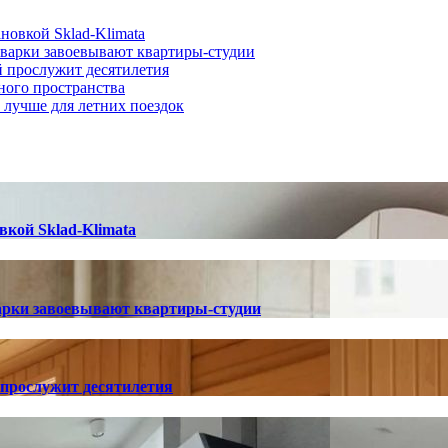
новкой Sklad-Klimata
иварки завоевывают квартиры-студии
й прослужит десятилетия
ного пространства
о лучше для летних поездок
вкой Sklad-Klimata
арки завоевывают квартиры-студии
 прослужит десятилетия