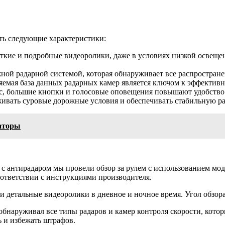
ть следующие характеристики:
еткие и подробные видеоролики, даже в условиях низкой освеще
ной радарной системой, которая обнаруживает все распростране
яемая база данных радарных камер является ключом к эффективн
с, большие кнопки и голосовые оповещения повышают удобство
ивать суровые дорожные условия и обеспечивать стабильную ра
раторы
с антирадаром мы провели обзор за рулем с использованием мо
оответствии с инструкциями производителя.
 детальные видеоролики в дневное и ночное время. Угол обзора
бнаруживал все типы радаров и камер контроля скорости, кото
ь и избежать штрафов.