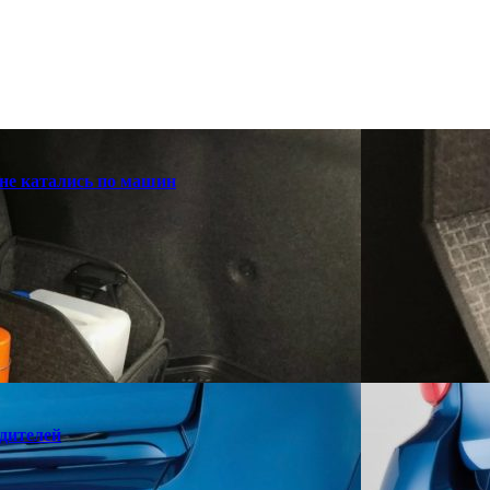
 не катались по машин
одителей