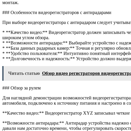
монтаж.
### Особенности видеорегистраторов с антирадарами
При выборе видеорегистратора с антирадаром следует учитыва
* **Качество видео:** Видеорегистратор должен записывать ч
широким углом обзора.
* **Возможности антирадара:** Выбирайте устройство с надеж
* **База данных радарных камер:** Точная и регулярно обновл
* **Удобство пользователя:** Интуитивно понятный интерфей
* **Долговечность и надежность:** Устройство должно выдерж
Читать статью
Обзор видео регистраторов видеорегист
### Обзор за рулем
Для наглядной демонстрации возможностей видеорегистратора 
автомобиля, подключено к источнику питания и настроено в с
**Качество видео:** Видеорегистратор XYZ записывал четкие и
**Возможности антирадара:** Антирадар устройства надежно о
давали нам достаточно времени, чтобы отрегулировать скорост