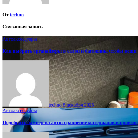
От
techno
Связанная запись
Автоаксессуары
Как выбрать органайзеры в салон и багажник, чтобы вещи
techno
8 декабря 2025
Автоаксессуары
Подобрать бампер на авто: сравнение материалов и произв