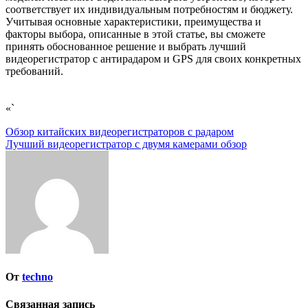
соответствует их индивидуальным потребностям и бюджету.
Учитывая основные характеристики, преимущества и
факторы выбора, описанные в этой статье, вы сможете
принять обоснованное решение и выбрать лучший
видеорегистратор с антирадаром и GPS для своих конкретных
требований.
«`
Навигация
Обзор китайских видеорегистраторов с радаром
Лучший видеорегистратор с двумя камерами обзор
по
записям
От
techno
Связанная запись