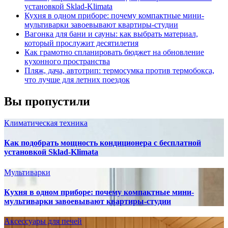
установкой Sklad-Klimata
Кухня в одном приборе: почему компактные мини-
мультиварки завоевывают квартиры-студии
Вагонка для бани и сауны: как выбрать материал,
который прослужит десятилетия
Как грамотно спланировать бюджет на обновление
кухонного пространства
Пляж, дача, автотрип: термосумка против термобокса,
что лучше для летних поездок
Вы пропустили
Климатическая техника
Как подобрать мощность кондиционера с бесплатной
установкой Sklad-Klimata
Мультиварки
Кухня в одном приборе: почему компактные мини-
мультиварки завоевывают квартиры-студии
Аксессуары для печей