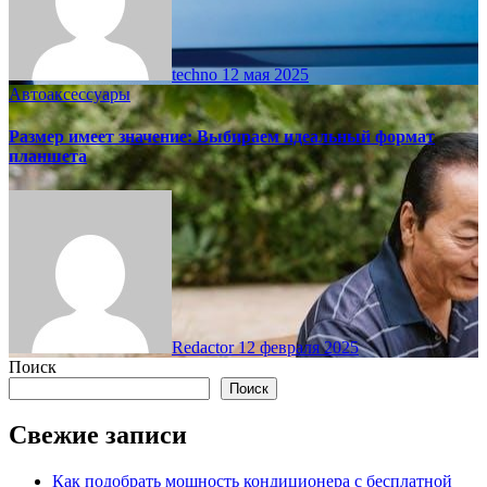
techno
12 мая 2025
Автоаксессуары
Размер имеет значение: Выбираем идеальный формат
планшета
Redactor
12 февраля 2025
Поиск
Поиск
Свежие записи
Как подобрать мощность кондиционера с бесплатной