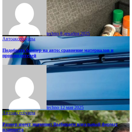
techno
8 декабря 2025
Автоаксессуары
Подобрать бампер на авто: сравнение материалов и
производителей
techno
12 мая 2025
Автоаксессуары
Размер имеет значение: Выбираем идеальный формат
планшета