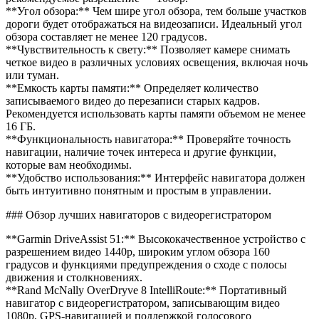
**Угол обзора:** Чем шире угол обзора, тем больше участков
дороги будет отображаться на видеозаписи. Идеальный угол
обзора составляет не менее 120 градусов.
**Чувствительность к свету:** Позволяет камере снимать
четкое видео в различных условиях освещения, включая ночь
или туман.
**Емкость карты памяти:** Определяет количество
записываемого видео до перезаписи старых кадров.
Рекомендуется использовать карты памяти объемом не менее
16 ГБ.
**Функциональность навигатора:** Проверяйте точность
навигации, наличие точек интереса и другие функции,
которые вам необходимы.
**Удобство использования:** Интерфейс навигатора должен
быть интуитивно понятным и простым в управлении.
### Обзор лучших навигаторов с видеорегистратором
**Garmin DriveAssist 51:** Высококачественное устройство с
разрешением видео 1440p, широким углом обзора 160
градусов и функциями предупреждения о сходе с полосы
движения и столкновениях.
**Rand McNally OverDryve 8 IntelliRoute:** Портативный
навигатор с видеорегистратором, записывающим видео
1080p, GPS-навигацией и поддержкой голосового