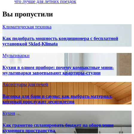
что лучше для летних поездок
Вы пропустили
Климатическая техника
Как подобрать мощность кондиционера с бесплатной
установкой Sklad-Klimata
Мультиварки
Кухня в одном приборе: почему компактные мини-
мультиварки завоевывают квартиры-студии
Аксессуары для печей
Вагонка для бани и сауны: как выбрать материал,
который прослужит десятилетия
Кухня
Как грамотно спланировать бюджет на обновление
кухонного пространства