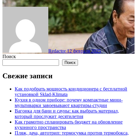
Redactor
12 февраля 2025
Поиск
Поиск
Свежие записи
Как подобрать мощность кондиционера с бесплатной
установкой Sklad-Klimata
Кухня в одном приборе: почему компактные мини-
мультиварки завоевывают квартиры-студии
Вагонка для бани и сауны: как выбрать материал,
который прослужит десятилетия
Как грамотно спланировать бюджет на обновление
кухонного пространства
Пляж, дача, автотрип: термосумка против термобокса,